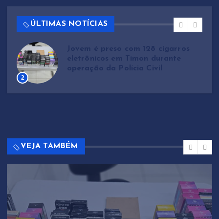
ÚLTIMAS NOTÍCIAS
Jovem é preso com 128 cigarros
m
eletrônicos em Timon durante
operação da Polícia Civil
2
VEJA TAMBÉM