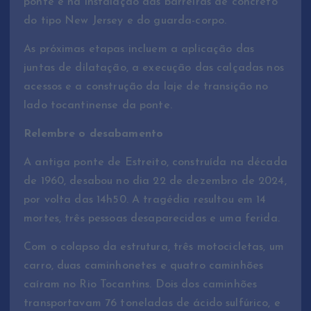
ponte e na instalação das barreiras de concreto
do tipo New Jersey e do guarda-corpo.
As próximas etapas incluem a aplicação das
juntas de dilatação, a execução das calçadas nos
acessos e a construção da laje de transição no
lado tocantinense da ponte.
Relembre o desabamento
A antiga ponte de Estreito, construída na década
de 1960, desabou no dia 22 de dezembro de 2024,
por volta das 14h50. A tragédia resultou em 14
mortes, três pessoas desaparecidas e uma ferida.
Com o colapso da estrutura, três motocicletas, um
carro, duas caminhonetes e quatro caminhões
caíram no Rio Tocantins. Dois dos caminhões
transportavam 76 toneladas de ácido sulfúrico, e