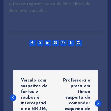
outros carregavam cerca de 22 mil litros de
defensivos agrícolas.
N
Veículo com
Professora é
a
suspeitos de
presa em
furtos e
Timon
roubos é
suspeita de
v
interceptad
comandar
o na BR-316,
esquema de