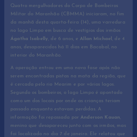
Quatro mergulhadores do Corpo de Bombeiros
Militar do Maranhão (CBMMA) iniciaram, no fim
da manhã desta quarta-feira (14), uma varredura
no lago Limpo em busca de vestígios dos irmãos
Ágatha Isabelly
, de 6 anos, e
Allan Michael
, de 4
anos, desaparecidos há 11 dias em Bacabal, no
interior do Maranhão.
A operação entrou em uma nova fase após não
serem encontradas pistas na mata da região, que
é cercada pelo rio Mearim e por vários lagos.
Segundo os bombeiros, o lago Limpo é apontado
como um dos locais por onde as crianças teriam
passado enquanto estavam perdidas. A
informação foi repassada por
Anderson Kauan
,
menino que desapareceu junto com os irmãos, mas
foi localizado no dia 7 de janeiro. Ele relatou que