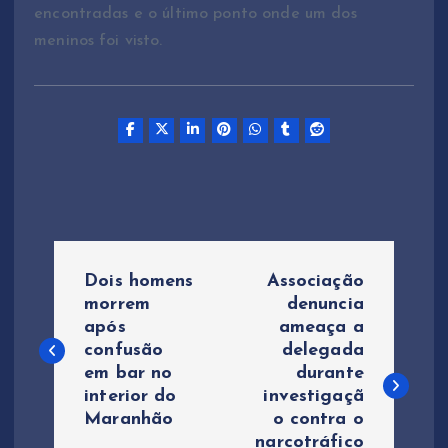
encontradas e o último ponto onde um dos
meninos foi visto.
N
Dois homens
Associação
a
morrem
denuncia
após
ameaça a
confusão
delegada
v
em bar no
durante
interior do
investigaçã
e
Maranhão
o contra o
narcotráfico