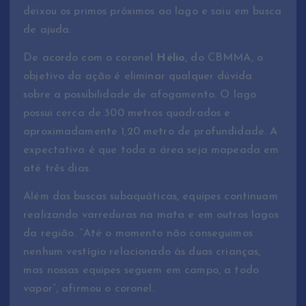
deixou os primos próximos ao lago e saiu em busca
de ajuda.
De acordo com o coronel
Hélio
, do CBMMA, o
objetivo da ação é eliminar qualquer dúvida
sobre a possibilidade de afogamento. O lago
possui cerca de 300 metros quadrados e
aproximadamente 1,20 metro de profundidade. A
expectativa é que toda a área seja mapeada em
até três dias.
Além das buscas subaquáticas, equipes continuam
realizando varreduras na mata e em outros lagos
da região. “Até o momento não conseguimos
nenhum vestígio relacionado às duas crianças,
mas nossas equipes seguem em campo, a todo
vapor”, afirmou o coronel.