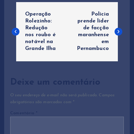
N
Operação
Polícia
a
Rolezinho:
prende líder
Redução
de facção
nos roubo é
maranhense
v
notável na
em
Grande Ilha
Pernambuco
e
g
a
Deixe um comentário
ç
O seu endereço de e-mail não será publicado.
Campos
obrigatórios são marcados com
*
ã
Comentário
*
o