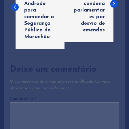
v
Andrade
condena
para
parlamentar
e
comandar a
es por
Segurança
desvio de
g
Pública do
emendas
Maranhão
a
ç
ã
Deixe um comentário
o
O seu endereço de e-mail não será publicado.
Campos
obrigatórios são marcados com
*
d
Comentário
*
e
P