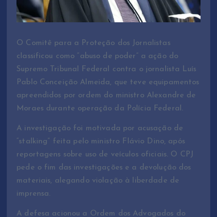
O Comitê para a Proteção dos Jornalistas
classificou como “abuso de poder” a ação do
Supremo Tribunal Federal contra o jornalista Luís
Pablo Conceição Almeida, que teve equipamentos
apreendidos por ordem do ministro Alexandre de
Moraes durante operação da Polícia Federal.
A investigação foi motivada por acusação de
“stalking” feita pelo ministro Flávio Dino, após
reportagens sobre uso de veículos oficiais. O CPJ
pede o fim das investigações e a devolução dos
materiais, alegando violação à liberdade de
imprensa.
A defesa acionou a Ordem dos Advogados do