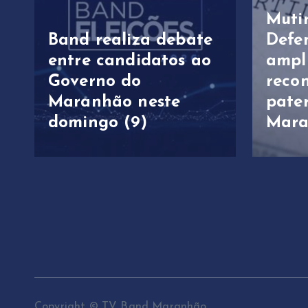
Muti
Band realiza debate
Defe
entre candidatos ao
ampl
Governo do
reco
Maranhão neste
pate
domingo (9)
Mar
Copyright © TV Band Maranhão