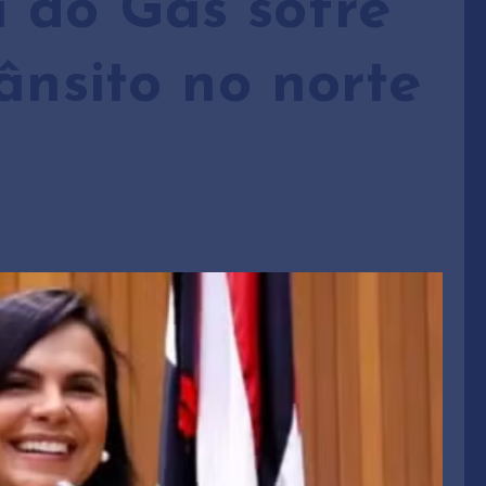
 do Gás sofre
ânsito no norte