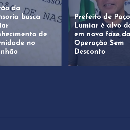
rão da
nsoria busca
Prefeito de Paç
iar
Lumiar é alvo d
nhecimento de
em nova fase d
rnidade no
Operação Sem
anhão
Desconto