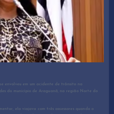
se envolveu em um acidente de trânsito na
des do município de Araguanã, na região Norte do
entar, ela viajava com três assessores quando o