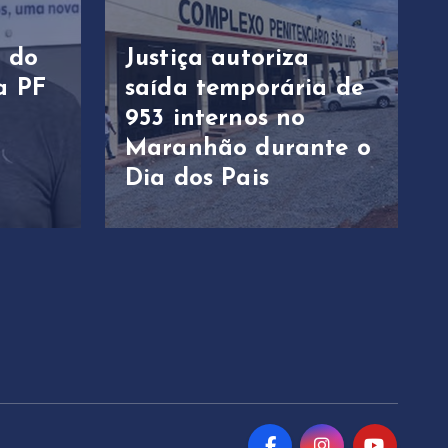
o do
Justiça autoriza
a PF
saída temporária de
a
953 internos no
Maranhão durante o
Dia dos Pais