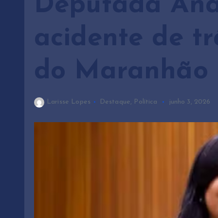
Deputada Ana
acidente de tr
do Maranhão
Larisse Lopes
Destaque
,
Política
junho 3, 2026