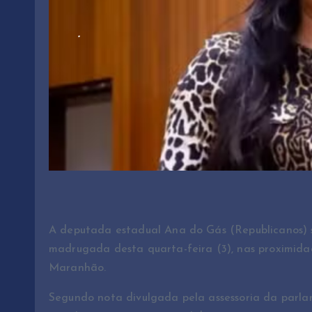
A deputada estadual Ana do Gás (Republicanos) 
madrugada desta quarta-feira (3), nas proximida
Maranhão.
Segundo nota divulgada pela assessoria da parlam