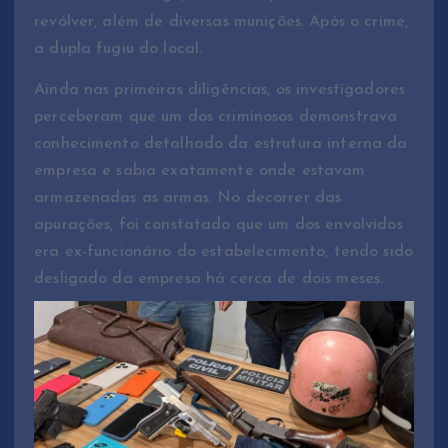
revólver, além de diversas munições. Após o crime,
a dupla fugiu do local.
Ainda nas primeiras diligências, os investigadores
perceberam que um dos criminosos demonstrava
conhecimento detalhado da estrutura interna da
empresa e sabia exatamente onde estavam
armazenadas as armas. No decorrer das
apurações, foi constatado que um dos envolvidos
era ex-funcionário do estabelecimento, tendo sido
desligado da empresa há cerca de dois meses.