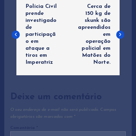
N
Polícia Civil
Cerca de
a
prende
150 kg de
investigado
skunk são
de
apreendidos
v
participaçã
em
o em
operação
e
ataque a
policial em
tiros em
Matões do
g
Imperatriz
Norte.
a
ç
Deixe um comentário
ã
O seu endereço de e-mail não será publicado.
Campos
o
obrigatórios são marcados com
*
Comentário
*
d