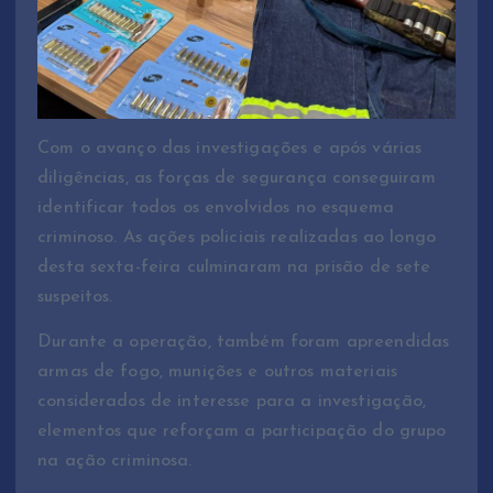
Com o avanço das investigações e após várias
diligências, as forças de segurança conseguiram
identificar todos os envolvidos no esquema
criminoso. As ações policiais realizadas ao longo
desta sexta-feira culminaram na prisão de sete
suspeitos.
Durante a operação, também foram apreendidas
armas de fogo, munições e outros materiais
considerados de interesse para a investigação,
elementos que reforçam a participação do grupo
na ação criminosa.