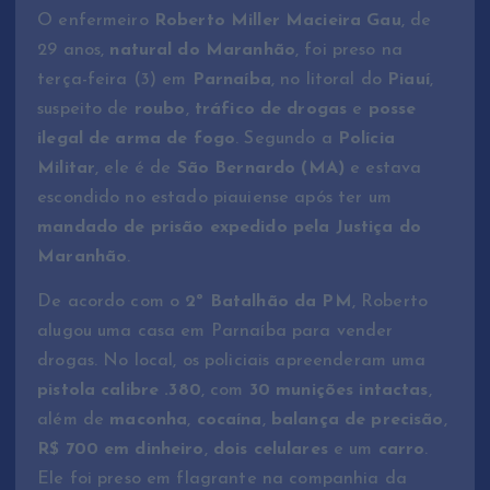
O enfermeiro
Roberto Miller Macieira Gau
, de
29 anos,
natural do Maranhão
, foi preso na
terça-feira (3) em
Parnaíba
, no litoral do
Piauí
,
suspeito de
roubo
,
tráfico de drogas
e
posse
ilegal de arma de fogo
. Segundo a
Polícia
Militar
, ele é de
São Bernardo (MA)
e estava
escondido no estado piauiense após ter um
mandado de prisão expedido pela Justiça do
Maranhão
.
De acordo com o
2º Batalhão da PM
, Roberto
alugou uma casa em Parnaíba para vender
drogas. No local, os policiais apreenderam uma
pistola calibre .380
, com
30 munições intactas
,
além de
maconha
,
cocaína
,
balança de precisão
,
R$ 700 em dinheiro
,
dois celulares
e um
carro
.
Ele foi preso em flagrante na companhia da