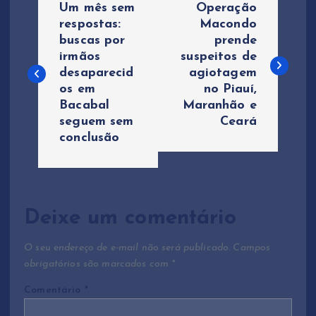
Um mês sem
Operação
a
respostas:
Macondo
buscas por
prende
irmãos
suspeitos de
v
desaparecid
agiotagem
os em
no Piauí,
e
Bacabal
Maranhão e
seguem sem
Ceará
g
conclusão
a
ç
Deixe um comentário
ã
O seu endereço de e-mail não será publicado.
Campos
o
obrigatórios são marcados com
*
Comentário
*
d