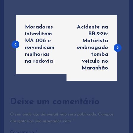
N
Moradores
Acidente na
a
interditam
BR-226:
MA-006 e
Motorista
reivindicam
embriagado
v
melhorias
tomba
na rodovia
veículo no
e
Maranhão
g
a
Deixe um comentário
ç
O seu endereço de e-mail não será publicado.
Campos
ã
obrigatórios são marcados com
*
Comentário
*