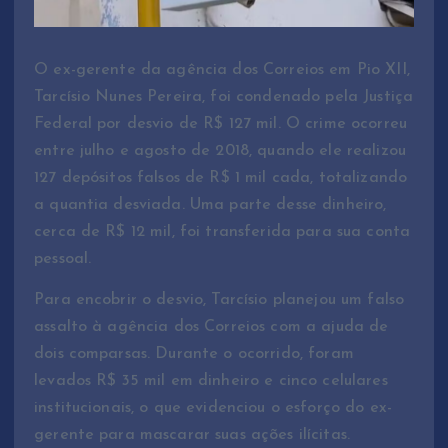
O ex-gerente da agência dos Correios em Pio XII,
Tarcísio Nunes Pereira, foi condenado pela Justiça
Federal por desvio de R$ 127 mil. O crime ocorreu
entre julho e agosto de 2018, quando ele realizou
127 depósitos falsos de R$ 1 mil cada, totalizando
a quantia desviada. Uma parte desse dinheiro,
cerca de R$ 12 mil, foi transferida para sua conta
pessoal.
Para encobrir o desvio, Tarcísio planejou um falso
assalto à agência dos Correios com a ajuda de
dois comparsas. Durante o ocorrido, foram
levados R$ 35 mil em dinheiro e cinco celulares
institucionais, o que evidenciou o esforço do ex-
gerente para mascarar suas ações ilícitas.