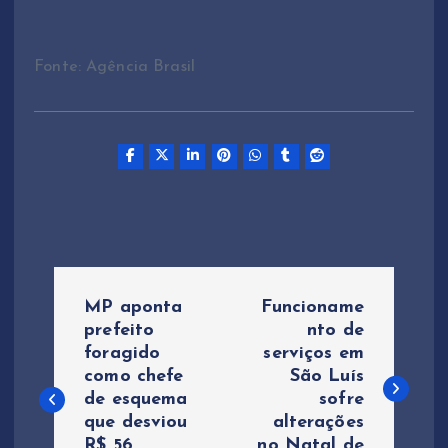
Fonte: Agência Brasil
N
MP aponta
Funcioname
a
prefeito
nto de
foragido
serviços em
como chefe
São Luís
v
de esquema
sofre
que desviou
alterações
e
R$ 56
no Natal de