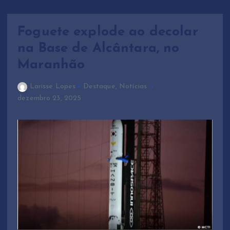
e
n
t
Foguete explode ao decolar
na Base de Alcântara, no
Maranhão
Larisse Lopes
Destaque
,
Notícias
dezembro 23, 2025