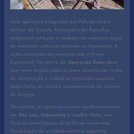
Uma operação integrada das Polícias Civil e
Militar, da Guarda Municipal e da Patrulha
Ambiental reforçou o combate ao comércio ilegal
de materiais elétricos furtados no Maranhão. A
ação, realizada em parceria com o Grupo
Equatorial, faz parte da
Operação Equicobre
,
que reúne órgãos públicos para desarticular redes
de receptação e reduzir os prejuízos causados
pelos furtos de cabos e equipamentos do sistema
de energia.
No estado, as ações ocorreram simultaneamente
em
São Luís, Imperatriz e Coelho Neto
, com
foco na investigação de práticas criminosas,
fiscalização de estabelecimentos suspeitos,