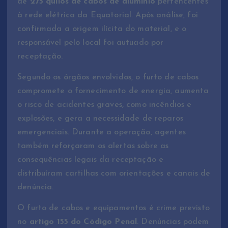
de
275 quilos de cabos de alumínio
pertencentes
à rede elétrica da Equatorial. Após análise, foi
confirmada a origem ilícita do material, e o
responsável pelo local foi autuado por
receptação.
Segundo os órgãos envolvidos, o furto de cabos
compromete o fornecimento de energia, aumenta
o risco de acidentes graves, como incêndios e
explosões, e gera a necessidade de reparos
emergenciais. Durante a operação, agentes
também reforçaram os alertas sobre as
consequências legais da receptação e
distribuíram cartilhas com orientações e canais de
denúncia.
O furto de cabos e equipamentos é crime previsto
no
artigo 155 do Código Penal
. Denúncias podem