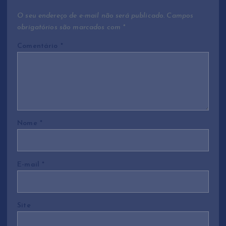
ã
O seu endereço de e-mail não será publicado.
Campos
obrigatórios são marcados com
*
o
Comentário
*
d
e
P
Nome
*
o
s
E-mail
*
t
Site