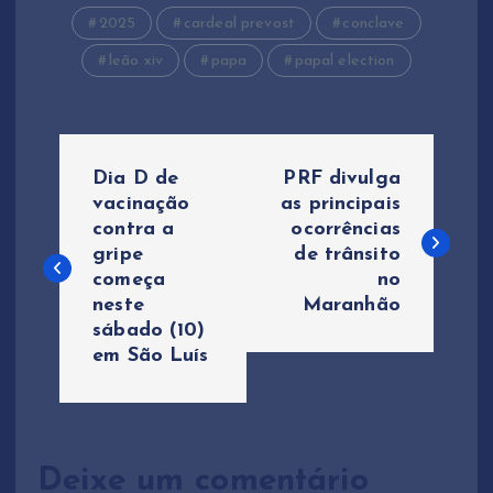
2025
cardeal prevost
conclave
leão xiv
papa
papal election
N
Dia D de
PRF divulga
a
vacinação
as principais
contra a
ocorrências
gripe
de trânsito
v
começa
no
neste
Maranhão
e
sábado (10)
em São Luís
g
a
ç
Deixe um comentário