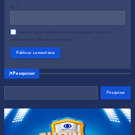
Site
Salvar meus dados neste navegador para a
próxima vez que eu comentar.
Pesquisar
Pesquisar