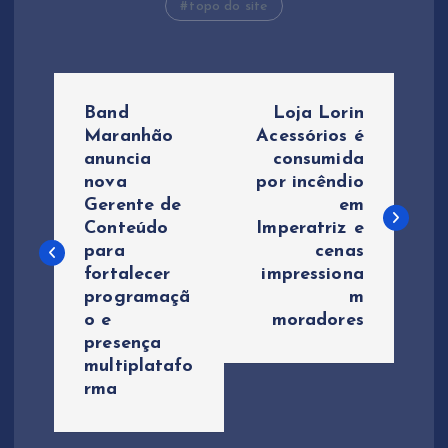
topo do site
N
Band
Loja Lorin
a
Maranhão
Acessórios é
anuncia
consumida
nova
por incêndio
v
Gerente de
em
Conteúdo
Imperatriz e
e
para
cenas
fortalecer
impressiona
g
programaçã
m
o e
moradores
a
presença
multiplatafo
ç
rma
ã