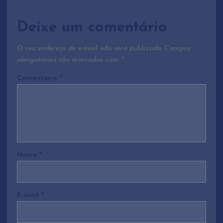
o
Deixe um comentário
d
O seu endereço de e-mail não será publicado.
Campos
obrigatórios são marcados com
*
e
Comentário
*
P
o
s
Nome
*
t
E-mail
*