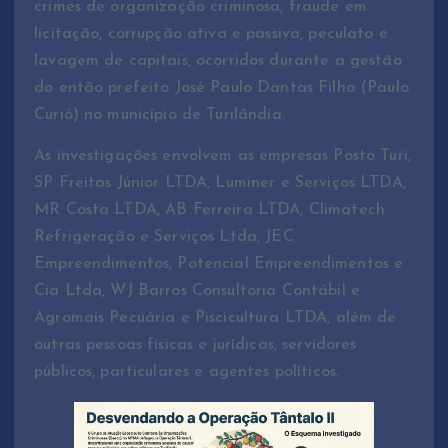
crimes de organização criminosa, fraude em
licitação, corrupção ativa e passiva, peculato e
lavagem de capitais, ocorridos durante a gestão
do então prefeito José Paulo Dantas Filho (Paulo
Curió) no município de Turilândia.
As investigações envolvem as empresas Posto Turi,
SP Freitas Júnior LTDA, Luminer e Serviços LTDA,
MR Costa LTDA, AB Ferreira LTDA, Climatech
Refrigeração e Serviços Ltda, JEC
Empreendimentos, Potencial Empreendimentos e
Cia Ltda, WJ Barros Consultoria Contábil e
Agromais Pecuária e Piscicultura LTDA, além de
outras pessoas físicas e jurídicas, servidores
públicos, particulares e agentes políticos.