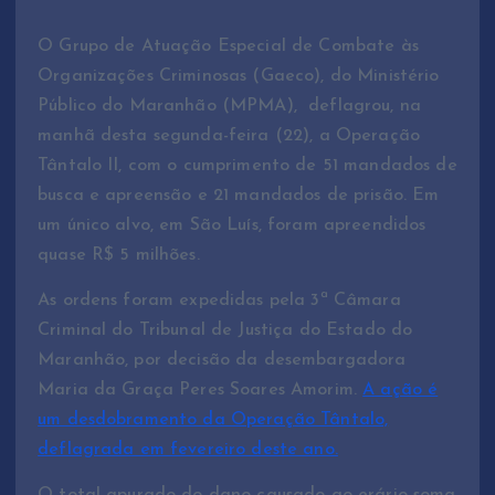
O Grupo de Atuação Especial de Combate às
Organizações Criminosas (Gaeco), do Ministério
Público do Maranhão (MPMA), deflagrou, na
manhã desta segunda-feira (22), a Operação
Tântalo II, com o cumprimento de 51 mandados de
busca e apreensão e 21 mandados de prisão. Em
um único alvo, em São Luís, foram apreendidos
quase R$ 5 milhões.
As ordens foram expedidas pela 3ª Câmara
Criminal do Tribunal de Justiça do Estado do
Maranhão, por decisão da desembargadora
Maria da Graça Peres Soares Amorim.
A ação é
um desdobramento da Operação Tântalo,
deflagrada em fevereiro deste ano.
O total apurado do dano causado ao erário soma