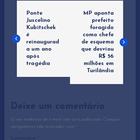
N
Ponte
MP aponta
a
Juscelino
prefeito
Kubitschek
foragido
é
como chefe
v
reinaugurad
de esquema
a um ano
que desviou
e
após
R$ 56
tragédia
milhões em
g
Turilândia
a
ç
Deixe um comentário
ã
O seu endereço de e-mail não será publicado.
Campos
o
obrigatórios são marcados com
*
Comentário
*