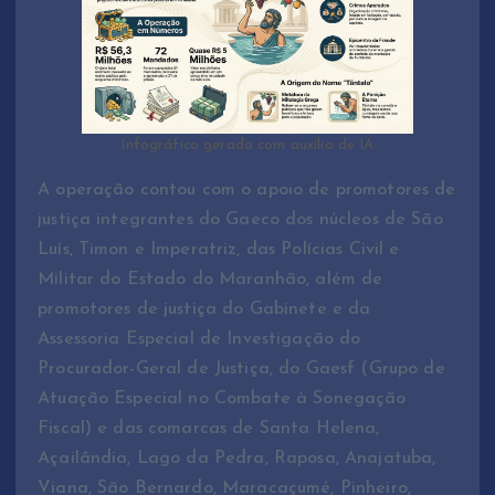
Infográfico gerado com auxílio de IA
A operação contou com o apoio de promotores de
justiça integrantes do Gaeco dos núcleos de São
Luís, Timon e Imperatriz, das Polícias Civil e
Militar do Estado do Maranhão, além de
promotores de justiça do Gabinete e da
Assessoria Especial de Investigação do
Procurador-Geral de Justiça, do Gaesf (Grupo de
Atuação Especial no Combate à Sonegação
Fiscal) e das comarcas de Santa Helena,
Açailândia, Lago da Pedra, Raposa, Anajatuba,
Viana, São Bernardo, Maracaçumé, Pinheiro,