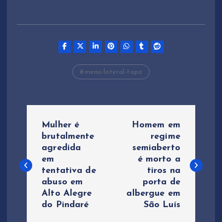
menu-lateral-topo
N
Mulher é
Homem em
a
brutalmente
regime
agredida
semiaberto
em
é morto a
v
tentativa de
tiros na
abuso em
porta de
e
Alto Alegre
albergue em
do Pindaré
São Luís
g