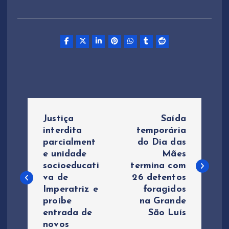
N
Justiça
Saída
a
interdita
temporária
parcialment
do Dia das
e unidade
Mães
v
socioeducati
termina com
va de
26 detentos
e
Imperatriz e
foragidos
proíbe
na Grande
g
entrada de
São Luís
novos