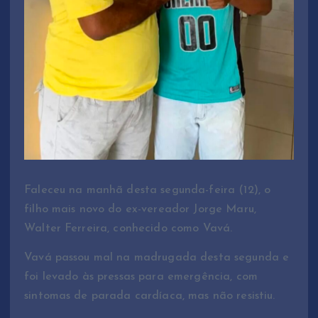
Faleceu na manhã desta segunda-feira (12), o
filho mais novo do ex-vereador Jorge Maru,
Walter Ferreira, conhecido como Vavá.
Vavá passou mal na madrugada desta segunda e
foi levado às pressas para emergência, com
sintomas de parada cardíaca, mas não resistiu.