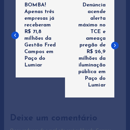
N
BOMBA!
Denúncia
a
Apenas três
acende
empresas já
alerta
receberam
máximo no
v
R$ 71,8
TCE e
milhões da
ameaça
e
Gestão Fred
pregão de
Campos em
R$ 26,9
g
Paço do
milhões da
Lumiar
iluminação
a
pública em
Paço do
ç
Lumiar
ã
o
Deixe um comentário
d