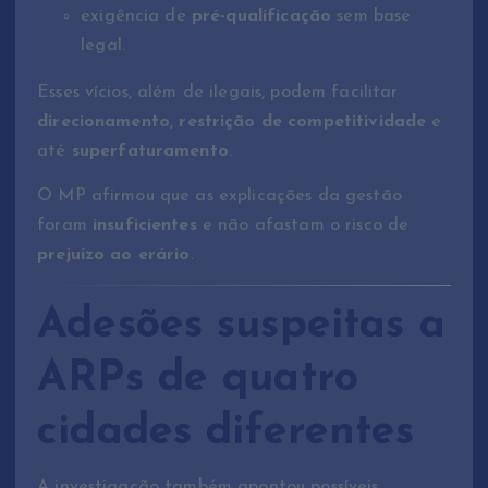
exigência de
pré-qualificação
sem base
legal.
Esses vícios, além de ilegais, podem facilitar
direcionamento
,
restrição de competitividade
e
até
superfaturamento
.
O MP afirmou que as explicações da gestão
foram
insuficientes
e não afastam o risco de
prejuízo ao erário
.
Adesões suspeitas a
ARPs de quatro
cidades diferentes
A investigação também apontou possíveis