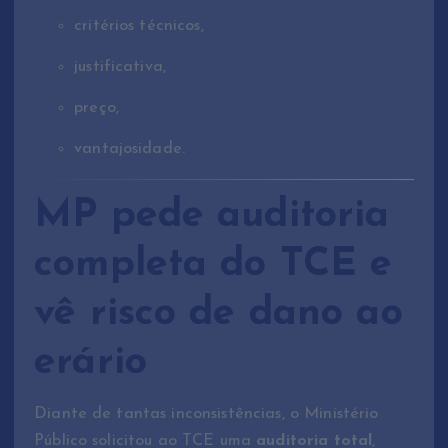
critérios técnicos,
justificativa,
preço,
vantajosidade.
MP pede auditoria
completa do TCE e
vê risco de dano ao
erário
Diante de tantas inconsistências, o Ministério
Público solicitou ao TCE uma
auditoria total
,