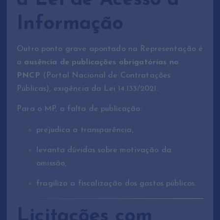
à Lei de Acesso à
Informação
Outro ponto grave apontado na Representação é
a
ausência de publicações obrigatórias no
PNCP
(Portal Nacional de Contratações
Públicas), exigência da Lei 14.133/2021.
Para o MP, a falta de publicação:
prejudica a transparência,
levanta dúvidas sobre motivação da
omissão,
fragiliza a fiscalização dos gastos públicos.
Licitações com