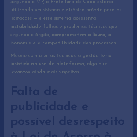
Segundo o MP, a Prefeitura de Codó estaria
utilizando um sistema eletrônico próprio para as
licitações — e esse sistema apresenta
instabilidade
, falhas e problemas técnicos que,
segundo o órgão,
comprometem a lisura, a
isonomia e a competitividade dos processos
.
Mesmo com alertas técnicos, a gestão
teria
insistido no uso da plataforma
, algo que
levantou ainda mais suspeitas.
Falta de
publicidade e
possível desrespeito