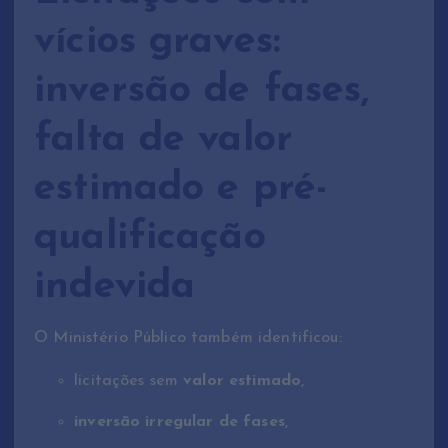
vícios graves:
inversão de fases,
falta de valor
estimado e pré-
qualificação
indevida
O Ministério Público também identificou:
licitações sem
valor estimado
,
inversão irregular de fases
,