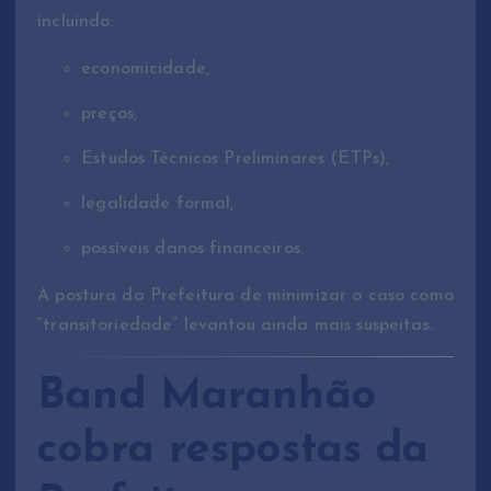
incluindo:
economicidade,
preços,
Estudos Técnicos Preliminares (ETPs),
legalidade formal,
possíveis danos financeiros.
A postura da Prefeitura de minimizar o caso como
“transitoriedade” levantou ainda mais suspeitas.
Band Maranhão
cobra respostas da