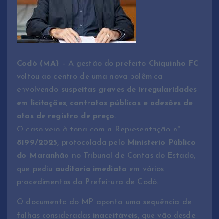
Codó (MA)
– A gestão do prefeito
Chiquinho FC
voltou ao centro de uma nova polêmica
envolvendo
suspeitas graves de irregularidades
em licitações, contratos públicos e adesões de
atas de registro de preço
.
O caso veio à tona com a Representação nº
8199/2025
, protocolada pelo
Ministério Público
do Maranhão
no Tribunal de Contas do Estado,
que pediu
auditoria imediata
em vários
procedimentos da Prefeitura de Codó.
O documento do MP aponta uma sequência de
falhas consideradas
inaceitáveis
, que vão desde