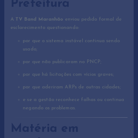
Prefeitura
A
TV Band Maranhão
enviou pedido formal de
esclarecimento questionando:
por que o sistema instável continua sendo
usado;
por que não publicaram no PNCP;
por que há licitações com vícios graves;
por que aderiram ARPs de outras cidades;
e se a gestão reconhece falhas ou continua
negando os problemas.
Matéria em