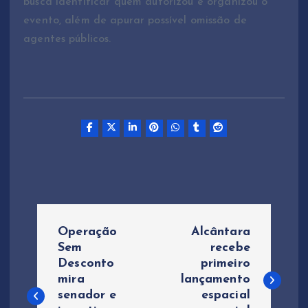
busca identificar quem autorizou e organizou o
evento, além de apurar possível omissão de
agentes públicos.
N
Operação
Alcântara
a
Sem
recebe
Desconto
primeiro
mira
lançamento
v
senador e
espacial