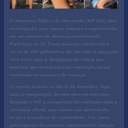
O Ministério Público do Maranhão (MP-MA) abriu
investigação para apurar possíveis irregularidades
em um concurso de dança promovido pela
Prefeitura de Zé Doca, município localizado a
cerca de 300 quilômetros de São Luís. A apuração
teve início após a divulgação de vídeos que
mostram apresentações com conotação sexual,
realizadas na presença de crianças.
O evento ocorreu no dia 14 de dezembro, logo
após a inauguração de uma obra no município.
Segundo o MP, a competição foi realizada após a
cerimônia oficial, que contou com autoridades
locais e moradores da comunidade. Três casais
participaram do concurso, apresentando danças