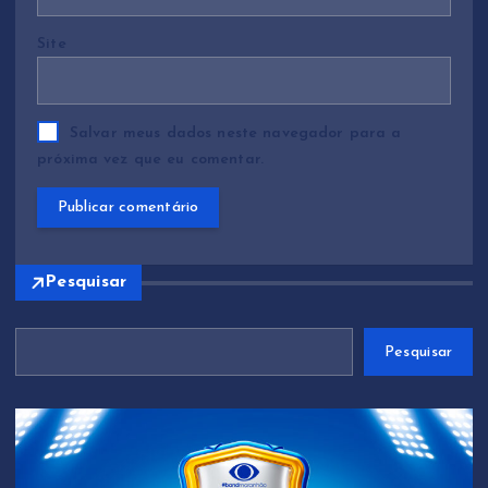
Site
Salvar meus dados neste navegador para a
próxima vez que eu comentar.
Pesquisar
Pesquisar