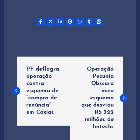
N
PF deflagra
Operação
a
operação
Pecunia
contra
Obscura
esquema de
mira
v
“compra de
esquema
renúncia”
que desviou
e
em Caxias
R$ 322
milhões de
g
fintechs