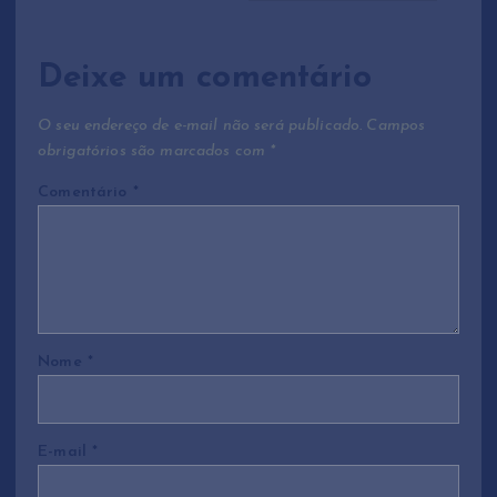
a
ç
Deixe um comentário
ã
O seu endereço de e-mail não será publicado.
Campos
o
obrigatórios são marcados com
*
Comentário
*
d
e
P
Nome
*
o
s
E-mail
*
t