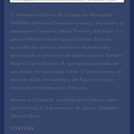
O Ministério Público do Estado do Maranhão
(MPMA) ofereceu Denúncia criminal, em contra a
empresária Carolina Sthela Ferreira dos Anjos e o
policial Michael Bruno Lopes Santos. Eles são
acusados de tortura, tentativa de homicídio
qualificado e tentativa de aborto contra Samara
Regina Dutra Soares, 19, que estava grávida de
seis meses na época dos fatos. O caso ocorreu em
abril de 2026, no município de Paço do Lumiar,
região metropolitana de São Luís.
Assinou a Denúncia, recebida pela Justiça nesta
quinta-feira, 2, a promotora de justiça Nahyma
Ribeiro Abas.
TORTURA