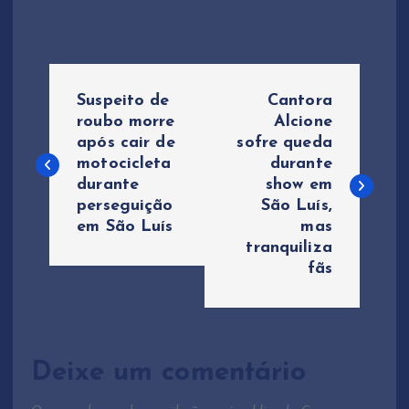
N
Suspeito de
Cantora
a
roubo morre
Alcione
após cair de
sofre queda
motocicleta
durante
v
durante
show em
perseguição
São Luís,
e
em São Luís
mas
tranquiliza
g
fãs
a
ç
Deixe um comentário
ã