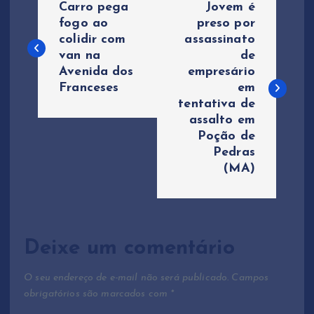
Carro pega
Jovem é
a
fogo ao
preso por
colidir com
assassinato
van na
de
v
Avenida dos
empresário
Franceses
em
e
tentativa de
assalto em
g
Poção de
Pedras
a
(MA)
ç
ã
Deixe um comentário
o
O seu endereço de e-mail não será publicado.
Campos
obrigatórios são marcados com
*
d