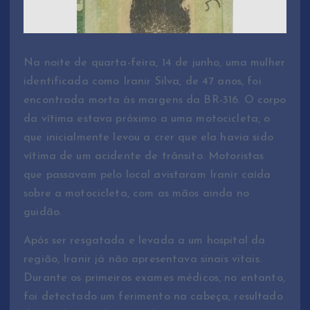
Na noite de quarta-feira, 14 de junho, uma mulher
identificada como Iranir Silva, de 47 anos, foi
encontrada morta às margens da BR-316. O corpo
da vítima estava próximo a uma motocicleta, o
que inicialmente levou a crer que ela havia sido
vítima de um acidente de trânsito. Motoristas
que passavam pelo local avistaram Iranir caída
sobre a motocicleta, com as mãos ainda no
guidão.
Após ser resgatada e levada a um hospital da
região, Iranir já não apresentava sinais vitais.
Durante os primeiros exames médicos, no entanto,
foi detectado um ferimento na cabeça, resultado