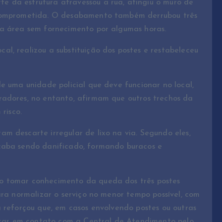
 da estrutura atravessou a rua, atingiu o muro de
 comprometida. O desabamento também derrubou três
da área sem fornecimento por algumas horas.
l, realizou a substituição dos postes e restabeleceu
e uma unidade policial que deve funcionar no local,
radores, no entanto, afirmam que outros trechos da
risco.
m descarte irregular de lixo na via. Segundo eles,
caba sendo danificado, formando buracos e
o tomar conhecimento da queda dos três postes
ara normalizar o serviço no menor tempo possível, com
a reforçou que, em casos envolvendo postes ou outras
ntrar em contato com a Central de Atendimento pelo