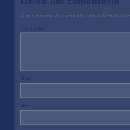
g
Deixe um comentário
a
O seu endereço de e-mail não será publicado.
Cam
Comentário
*
ç
ã
o
Nome
*
d
e
Site
P