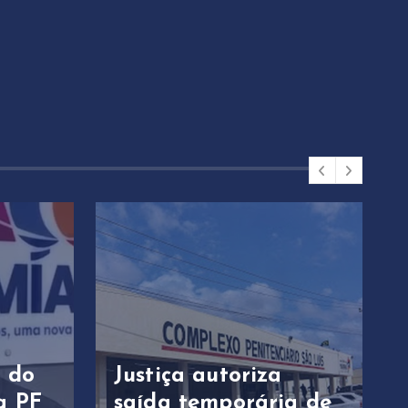
o do
Justiça autoriza
a PF
saída temporária de