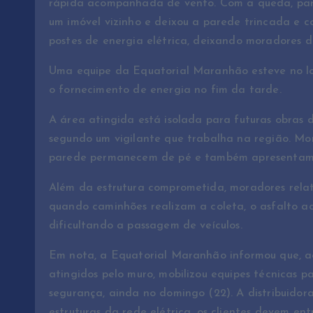
rápida acompanhada de vento. Com a queda, parte
um imóvel vizinho e deixou a parede trincada e
postes de energia elétrica, deixando moradores 
Uma equipe da Equatorial Maranhão esteve no loca
o fornecimento de energia no fim da tarde.
A área atingida está isolada para futuras obras d
segundo um vigilante que trabalha na região. Mo
parede permanecem de pé e também apresentam 
Além da estrutura comprometida, moradores relata
quando caminhões realizam a coleta, o asfalto a
dificultando a passagem de veículos.
Em nota, a Equatorial Maranhão informou que, a
atingidos pelo muro, mobilizou equipes técnicas p
segurança, ainda no domingo (22). A distribuidor
estruturas da rede elétrica, os clientes devem e