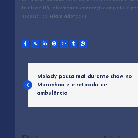
telefone 116, informando endereço completo e pon
necessárias sejam adotadas.
N
Melody passa mal durante show no
a
Maranhão e é retirada de
ambulância
v
e