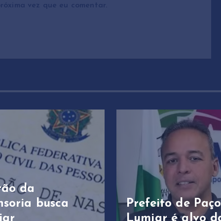
róxima vez que eu comentar.
rão da
nsoria busca
Prefeito de Paç
iar
Lumiar é alvo d