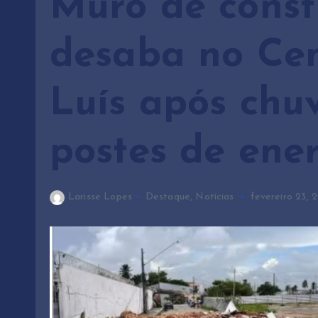
Muro de const
desaba no Cen
Luís após chu
postes de ene
Larisse Lopes
Destaque
,
Notícias
fevereiro 23, 