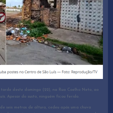
 tarde deste domingo (22), na Rua Coelho Neto, ao
s. Apesar do susto, ninguém ficou ferido.
e seis metros de altura, cedeu após uma chuva