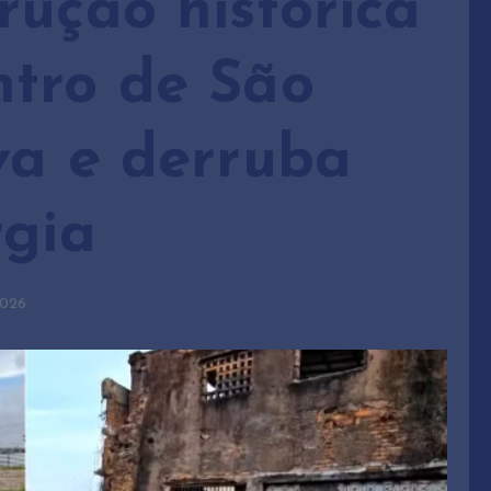
rução histórica
tro de São
va e derruba
rgia
2026