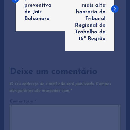
v
preventiva
mais alta
de Jair
honraria do
e
Bolsonaro
Tribunal
Regional do
g
Trabalho da
16ª Região
a
ç
ã
Deixe um comentário
o
O seu endereço de e-mail não será publicado.
Campos
obrigatórios são marcados com
*
d
Comentário
*
e