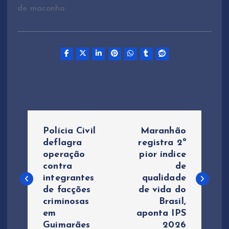
de maconha.
N
Polícia Civil
Maranhão
a
deflagra
registra 2º
operação
pior índice
contra
de
v
integrantes
qualidade
de facções
de vida do
e
criminosas
Brasil,
em
aponta IPS
g
Guimarães
2026