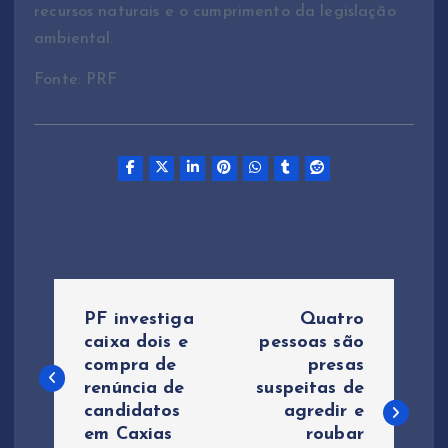
recursos naturais e o cumprimento da legislação
ambiental.
Fonte: PRF
N
PF investiga
Quatro
a
caixa dois e
pessoas são
compra de
presas
renúncia de
suspeitas de
v
candidatos
agredir e
em Caxias
roubar