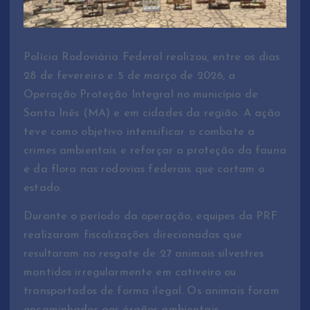
Polícia Rodoviária Federal realizou, entre os dias
28 de fevereiro e 5 de março de 2026, a
Operação Proteção Integral no município de
Santa Inês (MA) e em cidades da região. A ação
teve como objetivo intensificar o combate a
crimes ambientais e reforçar a proteção da fauna
e da flora nas rodovias federais que cortam o
estado.
Durante o período da operação, equipes da PRF
realizaram fiscalizações direcionadas que
resultaram no resgate de 27 animais silvestres
mantidos irregularmente em cativeiro ou
transportados de forma ilegal. Os animais foram
encaminhados aos órgãos ambientais