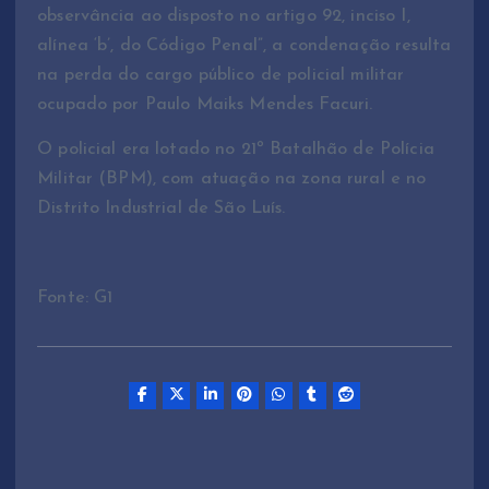
observância ao disposto no artigo 92, inciso I,
alínea ‘b’, do Código Penal”, a condenação resulta
na perda do cargo público de policial militar
ocupado por Paulo Maiks Mendes Facuri.
O policial era lotado no 21º Batalhão de Polícia
Militar (BPM), com atuação na zona rural e no
Distrito Industrial de São Luís.
Fonte: G1