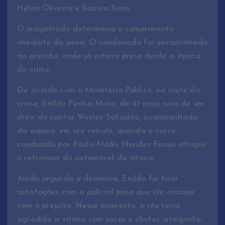
Hélen Oliveira e Samira Sima.
O magistrado determinou o cumprimento
imediato da pena. O condenado foi encaminhado
ao presídio, onde já estava preso desde a época
do crime.
De acordo com o Ministério Público, na noite do
crime, Enildo Penha Mota, de 41 anos, saía de um
show do cantor Wesley Safadão, acompanhado
da esposa, em seu veículo, quando o carro
conduzido por Paulo Maiks Mendes Facuri atingiu
o retrovisor do automóvel da vítima.
Ainda segundo a denúncia, Enildo foi tirar
satisfações com o policial para que ele arcasse
com o prejuízo. Nesse momento, o réu teria
agredido a vítima com socos e chutes, atingindo-