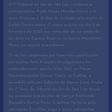
O 1º Tribunal do Júri de São Luís condenou o
policial militar Paulo Maiks Mendes Facuri a 11
anos, 10 meses e 15 dias de reclusão pela morte de
Enildo Penha Mota. O crime ocorreu no dia 5 de
fevereiro de 2023, por volta das 2h, na saída de
um show no Espaço Reserva, no bairro Maranhão
Novo, na capital maranhense.
O réu foi condenado por homicídio qualificado
por motivo fútil. A sessão de julgamento foi
realizada nesta quinta-feira (26), no Fórum
Desembargador Sarney Costa, no Calhau, e
presidida pelo juiz Gilberto de Moura Lima, titular
da 1ª Vara do Tribunal do Júri de São Luís. Atuou
na acusação o promotor de Justiça Raimundo
Benedito Barros Pinto. A defesa foi feita pelo
advogado Erivelton Lago e pelas advogadas