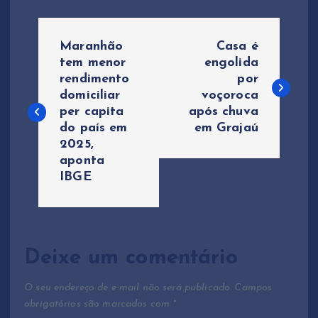
N
Maranhão
Casa é
a
tem menor
engolida
rendimento
por
domiciliar
voçoroca
v
per capita
após chuva
do país em
em Grajaú
e
2025,
aponta
g
IBGE
a
ç
Deixe um comentário
ã
O seu endereço de e-mail não será publicado.
Campos
o
obrigatórios são marcados com
*