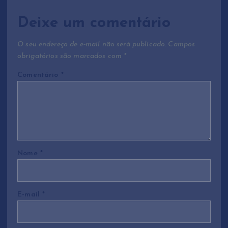
ç
Deixe um comentário
ã
O seu endereço de e-mail não será publicado.
Campos
obrigatórios são marcados com
*
o
Comentário
*
d
e
P
Nome
*
o
s
E-mail
*
t