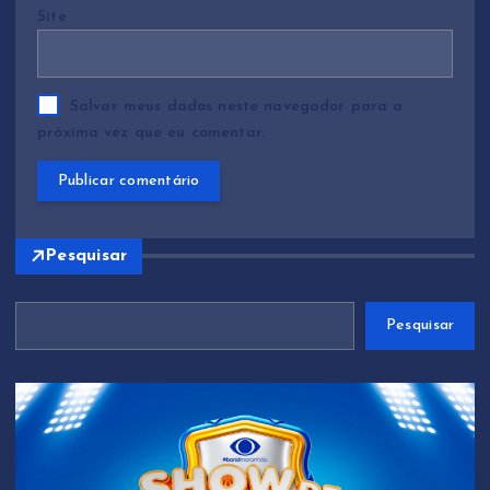
Site
Salvar meus dados neste navegador para a
próxima vez que eu comentar.
Pesquisar
Pesquisar