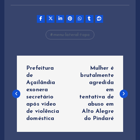
menu-lateral-topo
N
Prefeitura
Mulher é
a
de
brutalmente
Açailândia
agredida
exonera
em
v
secretário
tentativa de
após vídeo
abuso em
e
de violência
Alto Alegre
doméstica
do Pindaré
g
a