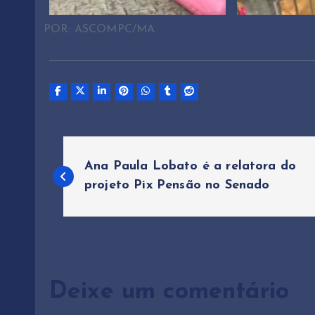
POR: ASCOMPC/MA
N
Ana Paula Lobato é a relatora do
a
projeto Pix Pensão no Senado
v
e
Deixe um comentário
g