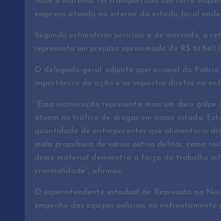
Todo o material foi transportado sob forte esqu
empresa situada no interior do estado, local ond
Segundo estimativas periciais e de mercado, a ret
representa um prejuízo aproximado de R$ 61.840.
O delegado-geral adjunto operacional da Polícia
importância da ação e os impactos diretos no enf
“Essa incineração representa mais um duro golpe 
atuam no tráfico de drogas em nosso estado. Es
quantidade de entorpecentes que alimentaria dive
mola propulsora de vários outros delitos, como roub
desse material demonstra a força do trabalho i
criminalidade”, afirmou.
O superintendente estadual de Repressão ao Narco
empenho das equipes policiais no enfrentamento 