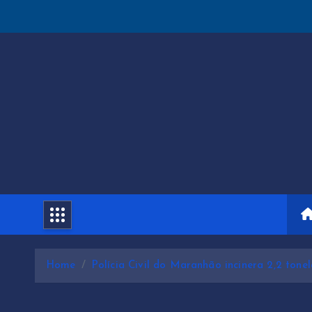
S
k
i
p
t
o
c
o
n
t
e
n
Home
Polícia Civil do Maranhão incinera 2,2 tone
t