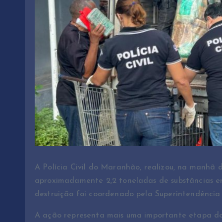
A Polícia Civil do Maranhão, realizou, na manhã d
aproximadamente 2,2 toneladas de substâncias en
destruição foi coordenado pela Superintendênci
A ação representa mais uma importante etapa do