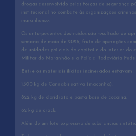
drogas desenvolvido pelas forças de segurança p
institucional no combate às organizações crimin
maranhense.
Os entorpecentes destruídos são resultado de apr
semana de maio de 2026, fruto de operações coo
de unidades policiais da capital e do interior d
Militar do Maranhão e a Polícia Rodoviária Fede
Entre os materiais ilícitos incinerados estavam:
1.300 kg de Cannabis sativa (maconha);
822 kg de cloridrato e pasta base de cocaína;
62 kg de crack;
Além de um lote expressivo de substâncias sintétic