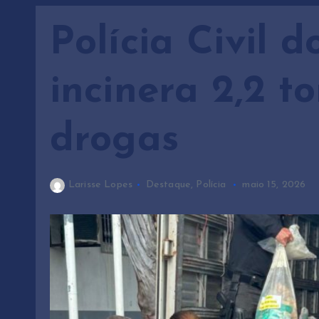
Polícia Civil
incinera 2,2 t
drogas
Larisse Lopes
Destaque
,
Polícia
maio 15, 2026