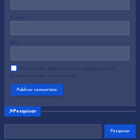
o
s
E-mail
*
t
Site
Salvar meus dados neste navegador para a
próxima vez que eu comentar.
Pesquisar
Pesquisar