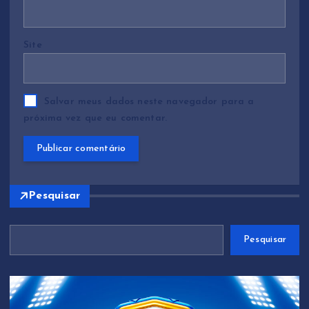
Site
Salvar meus dados neste navegador para a
próxima vez que eu comentar.
Pesquisar
Pesquisar