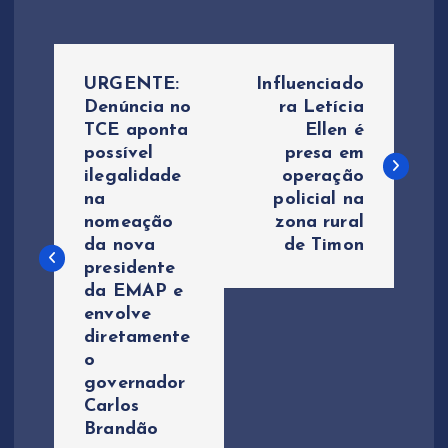
N
URGENTE:
Influenciado
a
Denúncia no
ra Letícia
TCE aponta
Ellen é
possível
presa em
v
ilegalidade
operação
na
policial na
e
nomeação
zona rural
da nova
de Timon
g
presidente
da EMAP e
a
envolve
diretamente
ç
o
governador
ã
Carlos
Brandão