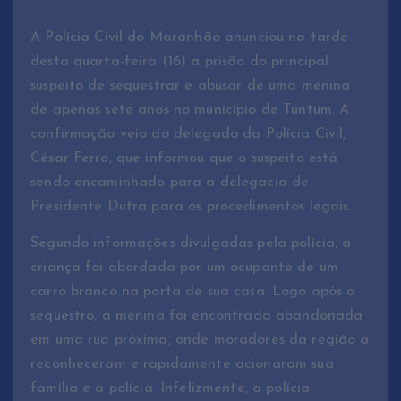
A Polícia Civil do Maranhão anunciou na tarde
desta quarta-feira (16) a prisão do principal
suspeito de sequestrar e abusar de uma menina
de apenas sete anos no município de Tuntum. A
confirmação veio do delegado da Polícia Civil,
César Ferro, que informou que o suspeito está
sendo encaminhado para a delegacia de
Presidente Dutra para os procedimentos legais.
Segundo informações divulgadas pela polícia, a
criança foi abordada por um ocupante de um
carro branco na porta de sua casa. Logo após o
sequestro, a menina foi encontrada abandonada
em uma rua próxima, onde moradores da região a
reconheceram e rapidamente acionaram sua
família e a polícia. Infelizmente, a polícia