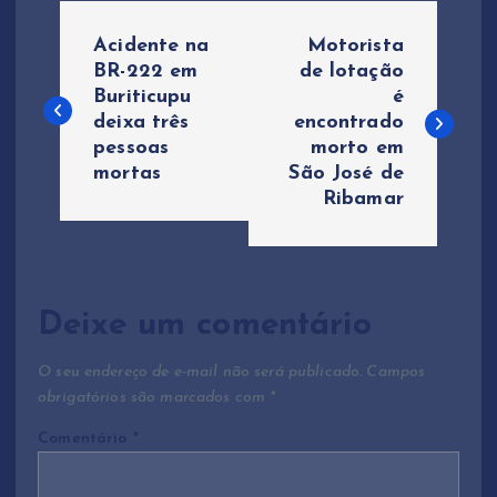
N
Acidente na
Motorista
a
BR-222 em
de lotação
Buriticupu
é
deixa três
encontrado
v
pessoas
morto em
mortas
São José de
e
Ribamar
g
a
Deixe um comentário
ç
O seu endereço de e-mail não será publicado.
Campos
ã
obrigatórios são marcados com
*
Comentário
*
o