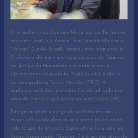
O presidente da Câmara Municipal de Turilândia,
vereador José Luís Araújo Diniz, conhecido como
“Pelego” (União Brasil), assumiu interinamente a
Prefeitura do município após decisão do Tribunal
de Justiça do Maranhão que determinou o
afastamento do prefeito Paulo Curió (União) e
da vice-prefeita Tânya Mendes (PRD). A
mudança na linha sucessória foi oficializada por
meio de portaria publicada na sexta-feira (26).
Pelego ocupará o cargo de prefeito mesmo
cumprindo prisão domiciliar e sendo investigado
pelo Grupo de Atuação Especial de Combate ao
Crime Organizado (Gaeco). Ele é um dos alvos da