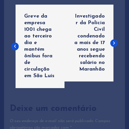
N
Greve da
Investigado
a
empresa
r da Polícia
1001 chega
Civil
ao terceiro
condenado
v
dia e
a mais de 17
mantém
anos segue
e
ônibus fora
recebendo
de
salário no
g
circulação
Maranhão
em São Luís
a
ç
ã
Deixe um comentário
o
O seu endereço de e-mail não será publicado.
Campos
obrigatórios são marcados com
*