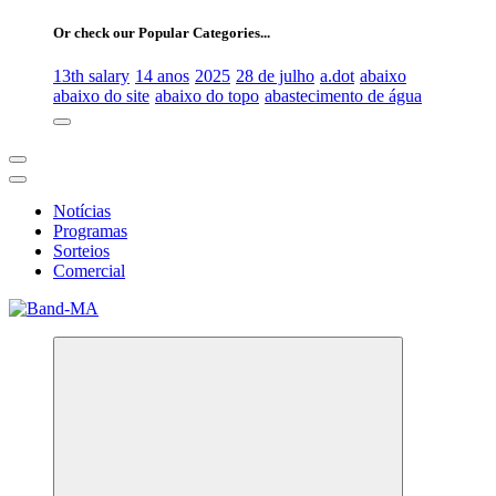
for:
Or check our Popular Categories...
13th salary
14 anos
2025
28 de julho
a.dot
abaixo
abaixo do site
abaixo do topo
abastecimento de água
Notícias
Programas
Sorteios
Comercial