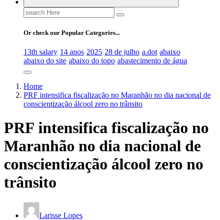
Search
for:
Or check our Popular Categories...
13th salary
14 anos
2025
28 de julho
a.dot
abaixo
abaixo do site
abaixo do topo
abastecimento de água
Home
PRF intensifica fiscalização no Maranhão no dia nacional de
conscientização álcool zero no trânsito
PRF intensifica fiscalização no
Maranhão no dia nacional de
conscientização álcool zero no
trânsito
Larisse Lopes