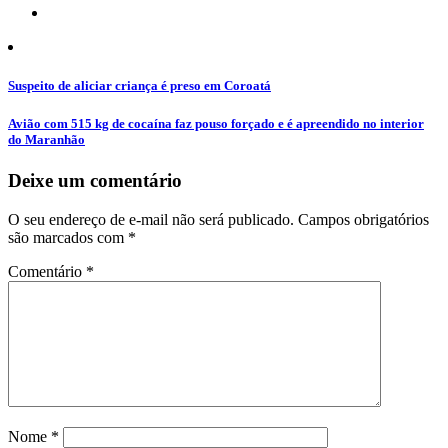
Navegação
Suspeito de aliciar criança é preso em Coroatá
de
Avião com 515 kg de cocaína faz pouso forçado e é apreendido no interior
Post
do Maranhão
Deixe um comentário
O seu endereço de e-mail não será publicado.
Campos obrigatórios
são marcados com
*
Comentário
*
Nome
*