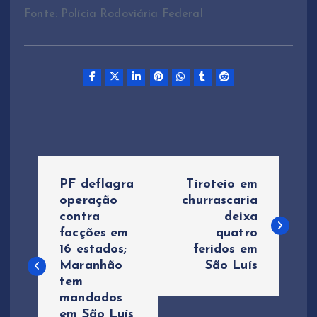
Fonte: Polícia Rodoviária Federal
N
PF deflagra
Tiroteio em
a
operação
churrascaria
contra
deixa
facções em
quatro
v
16 estados;
feridos em
Maranhão
São Luís
e
tem
mandados
g
em São Luís