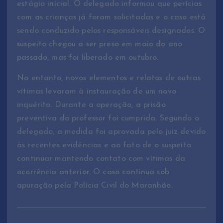
e
s
tágio
inicial.
O d
e
l
e
ga
do
i
nformo
u
q
u
e
perícias
com as crianças
já foram solicitadas
e
o
ca
s
o es
t
á
s
e
n
do
c
o
nd
uzid
o
p
e
lo
s
re
s
po
nsáve
i
s
des
i
gna
dos
.
O
suspeito chegou a ser preso em maio do ano
passado
,
mas
foi
l
iberad
o em outubro.
No entanto, novos
el
emen
tos e
rel
a
to
s
de
ou
t
r
as
vít
i
ma
s
lev
aram
à
instauração de
um novo
inquérito
. D
ura
n
t
e a o
peração,
a prisão
preventiva do professor
foi cumprid
a
.
Seg
u
n
do
o
d
eleg
ado
,
a
me
d
i
d
a foi
ap
r
ov
a
da
pelo juiz devido
à
s
r
e
c
e
nte
s
evidê
n
cia
s e ao fato de
o
suspeito
continuar mantendo contato com vítimas da
o
co
rrê
n
c
i
a
ant
e
rior
. O c
aso
continua so
b
a
p
uraçã
o pela Polícia Civil do Maranhão.