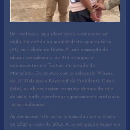
Um professor, cuja identidade
perma
n
ece
em
sigilo,
foi d
et
ido na manhã desta quarta-feira
(21), na cidade de União-PI,
s
o
b
a
c
usa
ção
de
abusar sexualmente de 244 crianças e
adolescentes em Tuntum, no
e
st
a
d
o
do
Maranhão. De acordo com
o delegado Wlisses,
da 13ª Delegacia Regional de Presidente Dutra
(MA), o
s
ab
us
os
t
e
r
iam
oc
o
r
r
ido dentro da sala
de aula
,
on
de
o pr
o
fe
s
sor
supos
t
am
e
nte
p
rat
ic
ava
“atos libidinosos”.
As denúncias referem-se a episódios
entre
o ano
de
2023 e maio de 2025. A investigação
s
e
gue
em