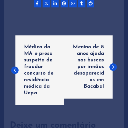
N
Médica do
Menino de 8
a
MA é presa
anos ajuda
suspeita de
nas buscas
fraudar
por irmãos
v
concurso de
desaparecid
residência
os em
e
médica da
Bacabal
Uepa
g
a
ç
Deixe um comentário