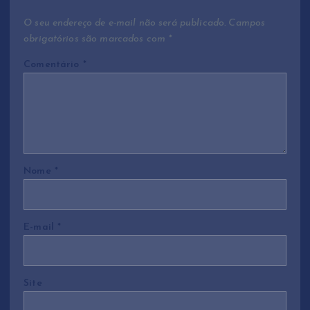
ã
O seu endereço de e-mail não será publicado.
Campos
obrigatórios são marcados com
*
o
Comentário
*
d
e
P
Nome
*
o
s
E-mail
*
t
Site