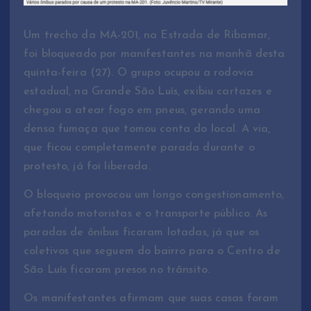
Um trecho da MA-201, na Estrada de Ribamar,
foi bloqueado por manifestantes na manhã desta
quinta-feira (27). O grupo ocupou a rodovia
estadual, na Grande São Luís, exibiu cartazes e
chegou a atear fogo em pneus, gerando uma
densa fumaça que tomou conta do local. A via,
que ficou completamente parada durante o
protesto, já foi liberada.
O bloqueio provocou um longo congestionamento,
afetando motoristas e o transporte público. As
paradas de ônibus ficaram lotadas, já que os
coletivos que seguem do bairro para o Centro de
São Luís ficaram presos no trânsito.
Os manifestantes afirmam que suas casas foram