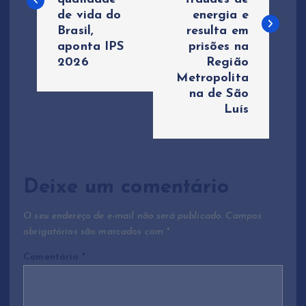
de vida do
energia e
e
Brasil,
resulta em
aponta IPS
prisões na
g
2026
Região
Metropolita
a
na de São
Luís
ç
ã
Deixe um comentário
o
O seu endereço de e-mail não será publicado.
Campos
d
obrigatórios são marcados com
*
e
Comentário
*
P