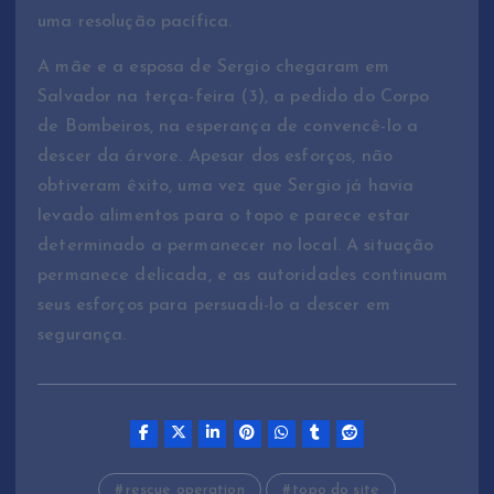
uma resolução pacífica.
A mãe e a esposa de Sergio chegaram em
Salvador na terça-feira (3), a pedido do Corpo
de Bombeiros, na esperança de convencê-lo a
descer da árvore. Apesar dos esforços, não
obtiveram êxito, uma vez que Sergio já havia
levado alimentos para o topo e parece estar
determinado a permanecer no local. A situação
permanece delicada, e as autoridades continuam
seus esforços para persuadi-lo a descer em
segurança.
rescue operation
topo do site