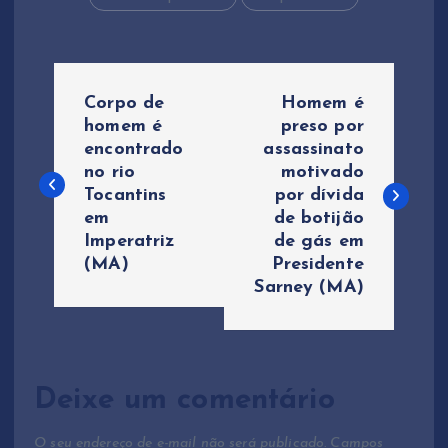
N
Corpo de
Homem é
a
homem é
preso por
encontrado
assassinato
no rio
motivado
v
Tocantins
por dívida
em
de botijão
e
Imperatriz
de gás em
(MA)
Presidente
g
Sarney (MA)
a
ç
Deixe um comentário
ã
O seu endereço de e-mail não será publicado.
Campos