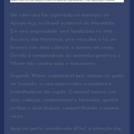
Um caso raro foi registrado no município de
Apicum-Açu, no litoral ocidental do Maranhão.
Em uma propriedade rural localizada no sítio
Recanto dos Monteiros, uma vaca deu à luz um
bezerro com duas cabeças e apenas um corpo.
Devido à complexidade da anomalia genética, o
filhote não resistiu após o nascimento.
Segundo Wilson, responsável pelo manejo do gado
na fazenda, o caso surpreendeu moradores e
trabalhadores da região. O animal nasceu com
duas cabeças completamente formadas, quatro
orelhas e duas línguas, compartilhando o mesmo
corpo.
Após um parto considerado difícil, a atenção dos