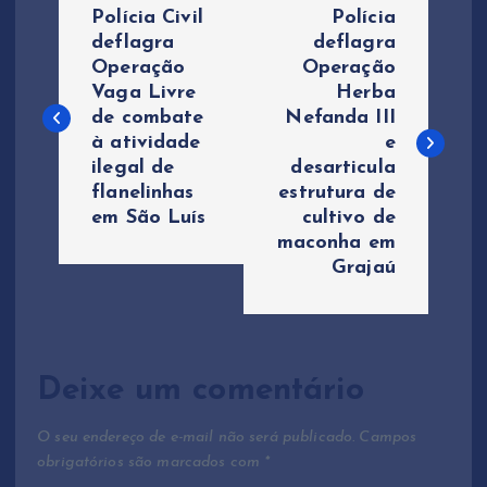
Polícia Civil
Polícia
a
deflagra
deflagra
Operação
Operação
Vaga Livre
Herba
v
de combate
Nefanda III
à atividade
e
e
ilegal de
desarticula
flanelinhas
estrutura de
g
em São Luís
cultivo de
maconha em
a
Grajaú
ç
ã
Deixe um comentário
o
O seu endereço de e-mail não será publicado.
Campos
obrigatórios são marcados com
*
d