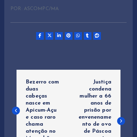
POR: ASCOMPC/MA
N
Bezerro com
Justiça
a
duas
condena
cabeças
mulher a 66
nasce em
anos de
v
Apicum-Açu
prisão por
e caso raro
envenename
e
chama
nto de ovo
atenção no
de Páscoa
g