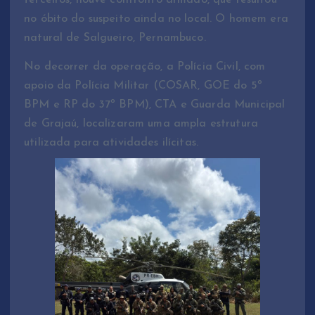
no óbito do suspeito ainda no local. O homem era
natural de Salgueiro, Pernambuco.
No decorrer da operação, a Polícia Civil, com
apoio da Polícia Militar (COSAR, GOE do 5º
BPM e RP do 37º BPM), CTA e Guarda Municipal
de Grajaú, localizaram uma ampla estrutura
utilizada para atividades ilícitas.