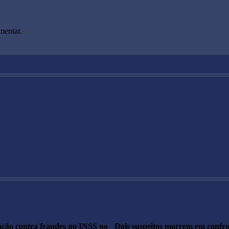
mentar.
ação contra fraudes no INSS no
Dois suspeitos morrem em confr