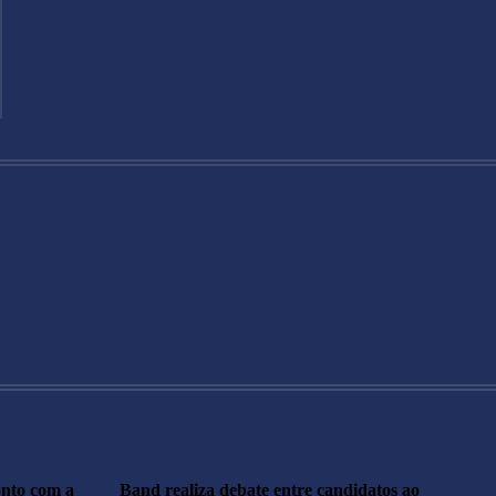
onto com a
Band realiza debate entre candidatos ao
M