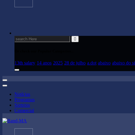
Search
for:
Or check our Popular Categories...
13th salary
14 anos
2025
28 de julho
a.dot
abaixo
abaixo do si
Notícias
Programas
Sorteios
Comercial