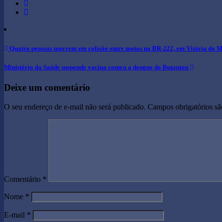
Navegação
Quatro pessoas morrem em colisão entre motos na BR-222, em Vitória do 
de
Ministério da Saúde suspende vacina contra a dengue do Butantan
Post
Deixe um comentário
O seu endereço de e-mail não será publicado.
Campos obrigatórios s
Comentário
*
Nome
*
E-mail
*