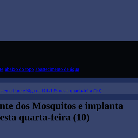
te
abaixo do topo
abastecimento de água
stema Pare e Siga na BR-135 nesta quarta-feira (10)
nte dos Mosquitos e implanta
esta quarta-feira (10)