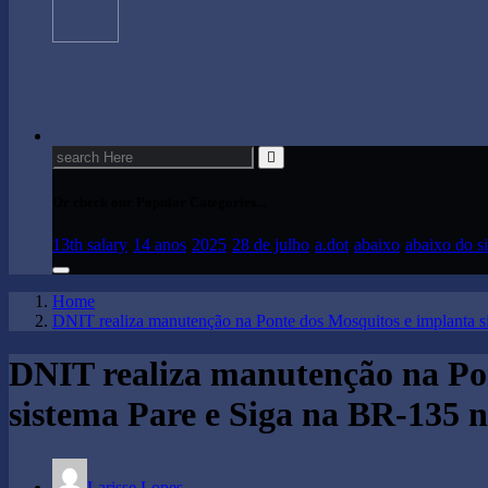
Search
for:
Or check our Popular Categories...
13th salary
14 anos
2025
28 de julho
a.dot
abaixo
abaixo do si
Home
DNIT realiza manutenção na Ponte dos Mosquitos e implanta si
DNIT realiza manutenção na Po
sistema Pare e Siga na BR-135 n
Larisse Lopes