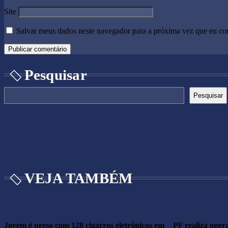
Site
Salvar meus dados neste navegador para a próxima vez que eu co
Pesquisar
Pesquisar
VEJA TAMBÉM
Jovem é preso com 128 cigarros eletrônicos em
PF realiza oper