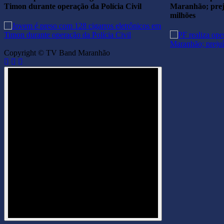
Timon durante operação da Polícia Civil
Maranhão; prej
milhões
Copyright © TV Band Maranhão