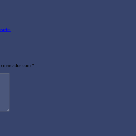
Mearim
ão marcados com
*