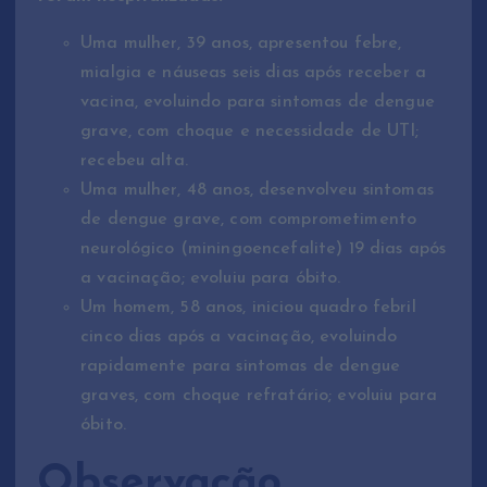
Uma mulher, 39 anos, apresentou febre,
mialgia e náuseas seis dias após receber a
vacina, evoluindo para sintomas de dengue
grave, com choque e necessidade de UTI;
recebeu alta.
Uma mulher, 48 anos, desenvolveu sintomas
de dengue grave, com comprometimento
neurológico (miningoencefalite) 19 dias após
a vacinação; evoluiu para óbito.
Um homem, 58 anos, iniciou quadro febril
cinco dias após a vacinação, evoluindo
rapidamente para sintomas de dengue
graves, com choque refratário; evoluiu para
óbito.
Observação