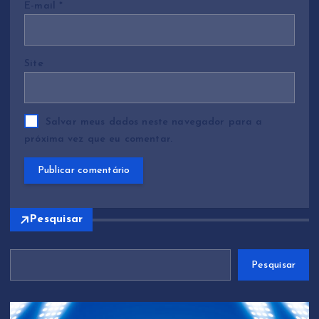
E-mail
*
Site
Salvar meus dados neste navegador para a
próxima vez que eu comentar.
Pesquisar
Pesquisar