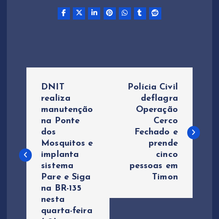
N
DNIT
Polícia Civil
a
realiza
deflagra
manutenção
Operação
na Ponte
Cerco
v
dos
Fechado e
Mosquitos e
prende
e
implanta
cinco
sistema
pessoas em
g
Pare e Siga
Timon
na BR-135
a
nesta
quarta-feira