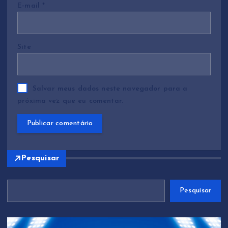
E-mail
*
Site
Salvar meus dados neste navegador para a
próxima vez que eu comentar.
Pesquisar
Pesquisar