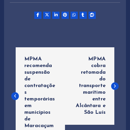
N
MPMA
MPMA
a
recomenda
cobra
suspensão
retomada
de
do
v
contrataçõe
transporte
s
marítimo
e
temporárias
entre
em
Alcântara e
g
municípios
São Luís
de
a
Maracaçum